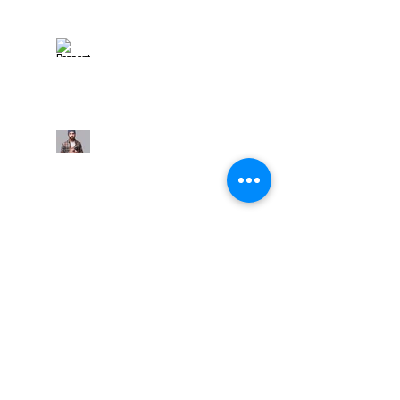
Presentación, Futuro 150
6 tips para el éxito
personal y profesional
En sus marcas... Brinca!!!!
Escucha más...